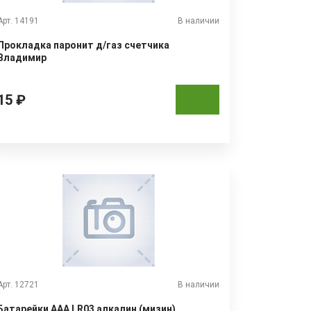
Арт. 14191
В наличии
Прокладка паронит д/газ счетчика
Владимир
15 ₽
Арт. 12721
В наличии
Батарейки ААА LR03 алкалин (мизин)