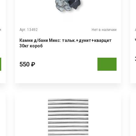
и
Арт. 13492
Нет в наличии
Камни д/бани Микс: тальк.+дунит+кварцит
30кг короб
550 ₽