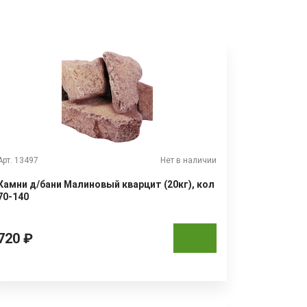
Арт. 13497
Нет в наличии
Камни д/бани Малиновый кварцит (20кг), кол
70-140
720 ₽