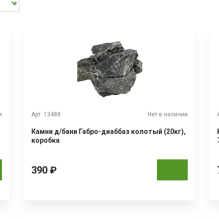
и
Арт. 13488
Нет в наличии
Камни д/бани Габро-диаббаз колотый (20кг),
коробка
390 ₽