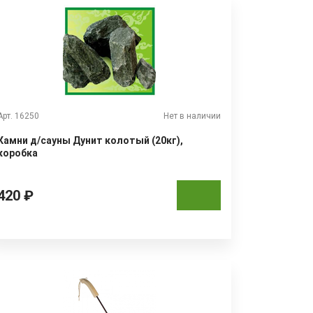
Арт. 16250
Нет в наличии
Камни д/сауны Дунит колотый (20кг),
коробка
420 ₽