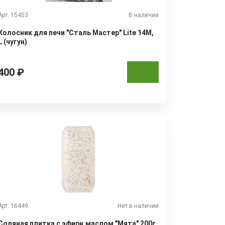
Арт. 15453
В наличии
Колосник для печи "Сталь Мастер" Lite 14М,
L (чугун)
400 ₽
Арт. 16449
Нет в наличии
Соляная плитка с эфирн.маслом "Мята" 200г