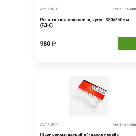
Арт. 13510
Нет в наличи
Решетка колосниковая, чугун, 380х250мм
(РД-6)
980 ₽
Арт. 15974
Нет в наличи
Шнур керамический д/дверок печей и