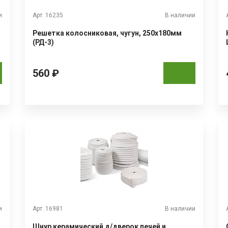
и
Арт. 16235
В наличии
Решетка колосниковая, чугун, 250х180мм
(РД-3)
560 ₽
и
Арт. 16981
В наличии
Шнур керамический д/дверок печей и