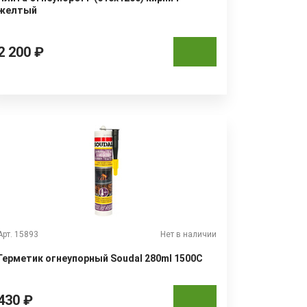
желтый
2 200 ₽
Арт. 15893
Нет в наличии
Герметик огнеупорный Soudal 280ml 1500C
430 ₽