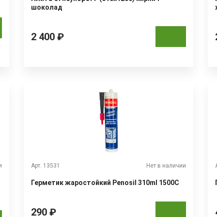
шоколад
2 400 ₽
и
Арт. 13531
Нет в наличии
Герметик жаростойкий Penosil 310ml 1500C
290 ₽