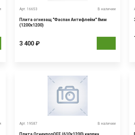
и
Арт. 16653
В наличии
Плита огнезащ "Фаспан Антифлейм" 8мм
(1200х1200)
3 400 ₽
и
Арт. 19587
В наличии
Плита ОгнеупорOFF (610х1200) кирпич