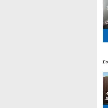
С
Пр
И
Д