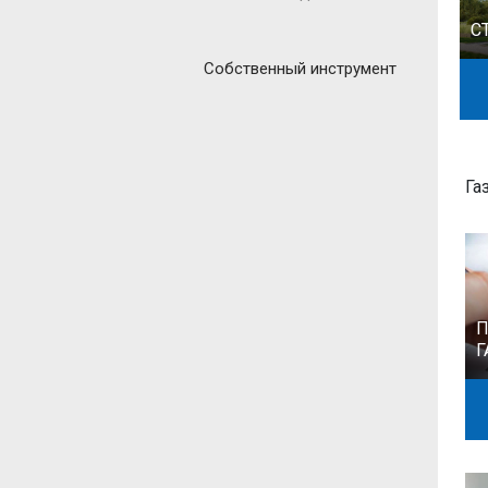
С
Собственный инструмент
Га
П
Г