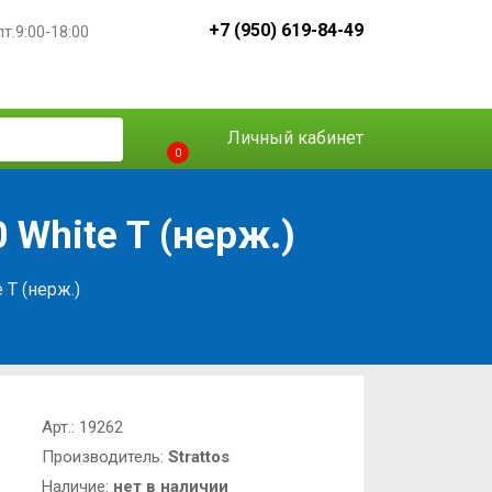
+7 (950) 619-84-49
пт.9:00-18:00
Личный кабинет
0
 White T (нерж.)
 T (нерж.)
Арт.:
19262
Производитель:
Strattos
Наличие:
нет в наличии