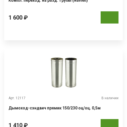
Компл. переход. на разд. трубы (Navien)
1 600 ₽
Арт. 12117
В наличии
Дымоход-сэндвич прямик 150/230 оц/оц. 0,5м
1 410 ₽