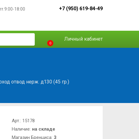
+7 (950) 619-84-49
пт.9:00-18:00
Личный кабинет
0
од отвод нерж. д130 (45 гр.)
Арт.:
15178
Наличие:
на складе
Магазин Бренциса:
3