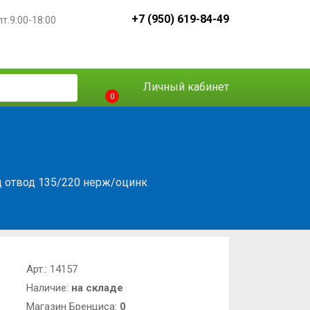
+7 (950) 619-84-49
пт.9:00-18:00
Личный кабинет
0
 отвод 135/220 нерж/оцинк
Арт.:
14157
Наличие:
на складе
Магазин Бренциса:
0