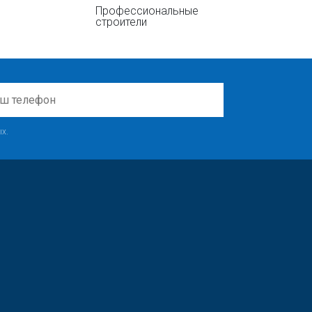
Профессиональные
строители
х.