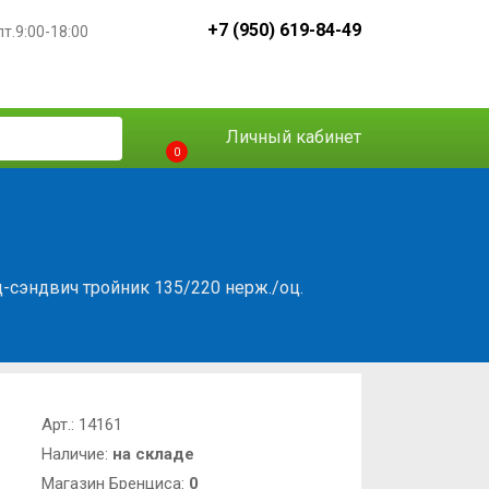
+7 (950) 619-84-49
пт.9:00-18:00
Личный кабинет
0
сэндвич тройник 135/220 нерж./оц.
Арт.:
14161
Наличие:
на складе
Магазин Бренциса:
0