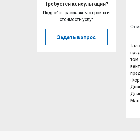
Требуется консультация?
Подробно расскажем о сроках и
стоимости услуг
Опи
Задать вопрос
Газо
пред
том 
вен
пред
Фор
Диа
Длин
Мат