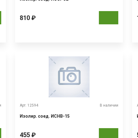
810 ₽
и
Арт. 12594
В наличии
Изолир. соед. ИСНВ-15
455 ₽