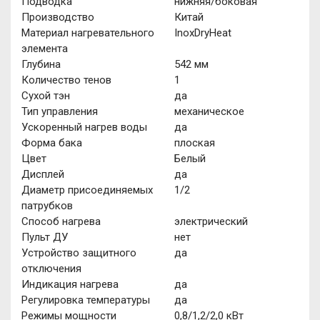
Подводка
нижняя/боковая
Производство
Китай
Материал нагревательного
InoxDryHeat
элемента
Глубина
542 мм
Количество тенов
1
Сухой тэн
да
Тип управления
механическое
Ускоренный нагрев воды
да
Форма бака
плоская
Цвет
Белый
Дисплей
да
Диаметр присоединяемых
1/2
патрубков
Способ нагрева
электрический
Пульт ДУ
нет
Устройство защитного
да
отключения
Индикация нагрева
да
Регулировка температуры
да
Режимы мощности
0,8/1,2/2,0 кВт