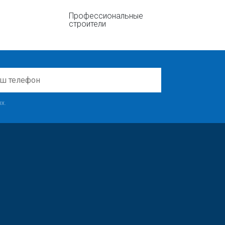
Профессиональные
строители
х.