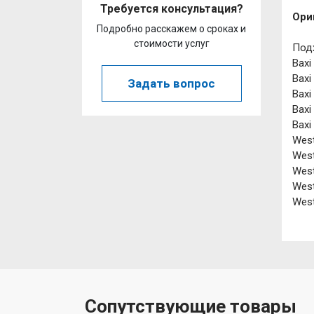
Требуется консультация?
Ори
Подробно расскажем о сроках и
стоимости услуг
Подх
Baxi
Baxi
Задать вопрос
Baxi
Baxi
Baxi
West
West
West
West
West
Сопутствующие товары