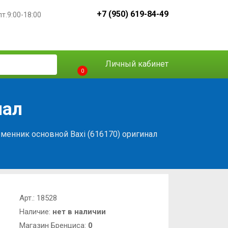
+7 (950) 619-84-49
пт.9:00-18:00
Личный кабинет
0
нал
менник основной Baxi (616170) оригинал
Арт.:
18528
Наличие:
нет в наличии
Магазин Бренциса:
0