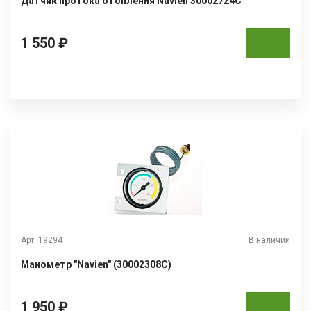
Датчик протока отопления Navien 30002724C
1 550 ₽
Арт. 19294
В наличии
Манометр "Navien" (30002308С)
1 950 ₽