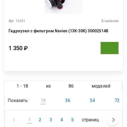
Арт. 16251
В наличии
Гидроузел с фильтром Navien (13К-30К) 30002514B
1 350 ₽
1 - 18
из
86
моделей
Показать:
18
36
54
72
1
2
3
4
5
страниц