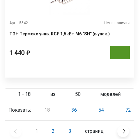
Арт. 15542
Нет в наличии
ТЭН Термекс унив. RCF 1,5кВт М6 "SH" (в упак.)
1 440 ₽
1 - 18
из
50
моделей
Показать:
18
36
54
72
1
2
3
страниц