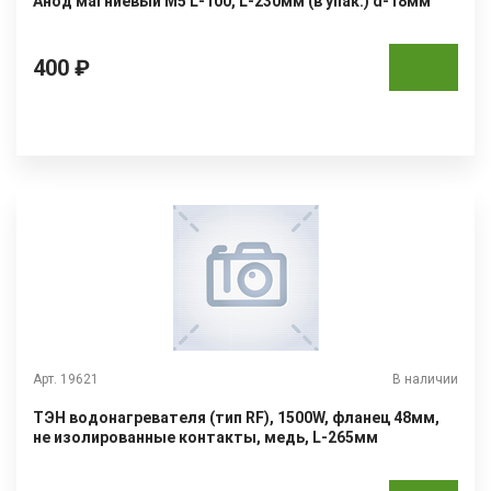
Анод магниевый М5 L-100, L-230мм (в упак.) d-18мм
400 ₽
Арт. 19621
В наличии
ТЭН водонагревателя (тип RF), 1500W, фланец 48мм,
не изолированные контакты, медь, L-265мм