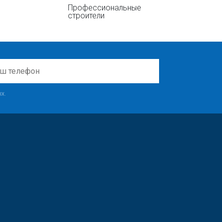
Профессиональные
строители
х.