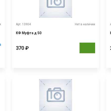
и
Арт. 13904
Нет в наличии
КФ Муфта д 50
а
370 ₽