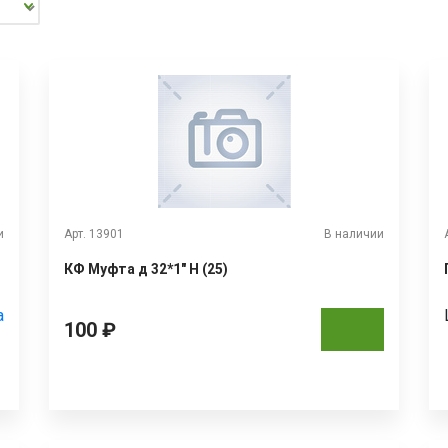
и
Арт. 13901
В наличии
КФ Муфта д 32*1" Н (25)
а
100 ₽