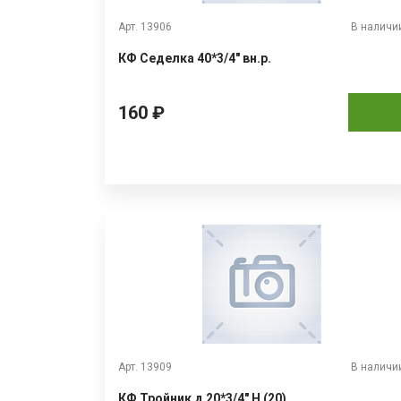
Арт. 13906
В наличи
КФ Седелка 40*3/4" вн.р.
160 ₽
Арт. 13909
В наличи
КФ Тройник д 20*3/4" Н (20)