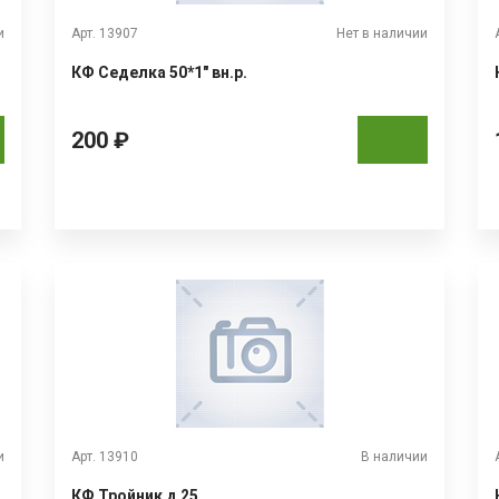
и
Арт. 13907
Нет в наличии
КФ Седелка 50*1" вн.р.
200 ₽
и
Арт. 13910
В наличии
КФ Тройник д 25