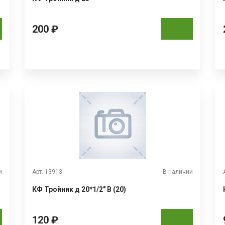
200 ₽
и
Арт. 13913
В наличии
КФ Тройник д 20*1/2" В (20)
120 ₽