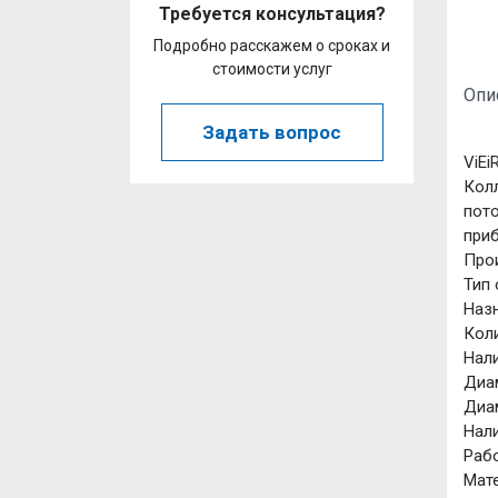
Требуется консультация?
Подробно расскажем о сроках и
стоимости услуг
Опи
Задать вопрос
ViEi
Колл
пото
приб
Прои
Тип
Назн
Коли
Нал
Диам
Диам
Нал
Рабо
Мат