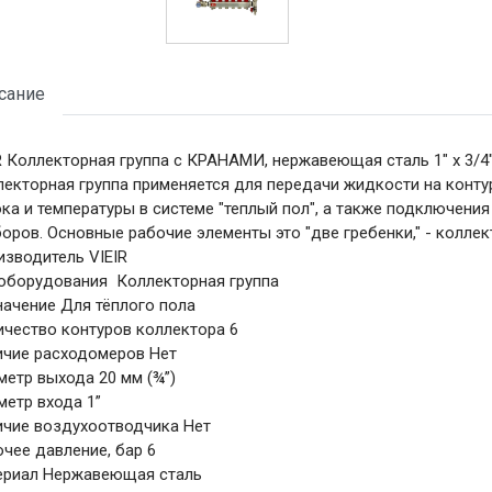
сание
R Коллекторная группа с КРАНАМИ, нержавеющая сталь 1" х 3/4"
екторная группа применяется для передачи жидкости на конту
ка и температуры в системе "теплый пол", а также подключения
оров. Основные рабочие элементы это "две гребенки," - колле
зводитель VIEIR
 оборудования Коллекторная группа
ачение Для тёплого пола
чество контуров коллектора 6
ичие расходомеров Нет
етр выхода 20 мм (¾”)
етр входа 1”
ичие воздухоотводчика Нет
чее давление, бар 6
ериал Нержавеющая сталь