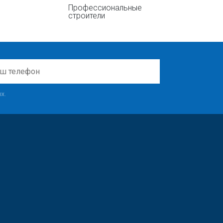
Профессиональные
строители
х.