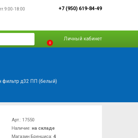
+7 (950) 619-84-49
пт.9:00-18:00
Личный кабинет
0
н фильтр д32 ПП (белый)
Арт.:
17550
Наличие:
на складе
Магазин Бренциса:
4