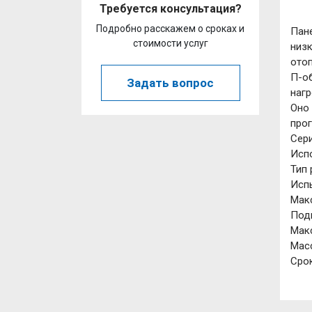
Требуется консультация?
Подробно расскажем о сроках и
Пане
стоимости услуг
низк
отоп
П-об
Задать вопрос
нагр
Оно
прог
Сер
Исп
Тип 
Испы
Мак
Под
Макс
Масс
Срок