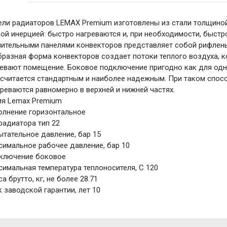
ли радиаторов LEMAX Premium изготовлены из стали толщиной 
ой инерцией: быстро нагреваются и, при необходимости, быст
ительными панелями конвекторов представляет собой рифленые
разная форма конвекторов создает потоки теплого воздуха, 
евают помещение. Боковое подключение пригодно как для одно
 считается стандартным и наиболее надежным. При таком спо
реваются равномерно в верхней и нижней частях.
ия Lemax Premium
олнение горизонтальное
радиатора тип 22
тательное давление, бар 15
симальное рабочее давление, бар 10
ключение боковое
имальная температура теплоносителя, C 120
а брутто, кг, не более 28.71
 заводской гарантии, лет 10