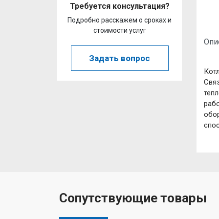
Требуется консультация?
Подробно расскажем о сроках и
стоимости услуг
Опи
Задать вопрос
Котл
Связ
теп
рабо
обор
спо
Сопутствующие товары