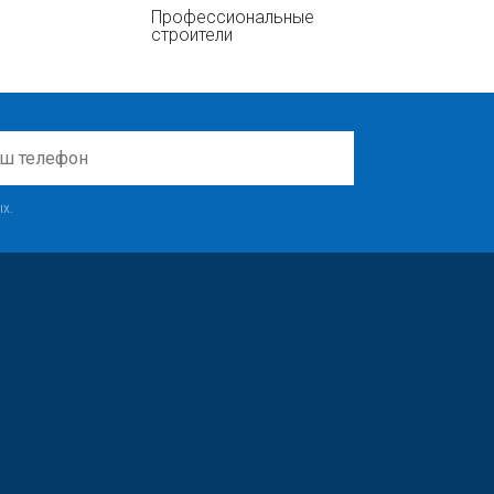
Профессиональные
строители
х.