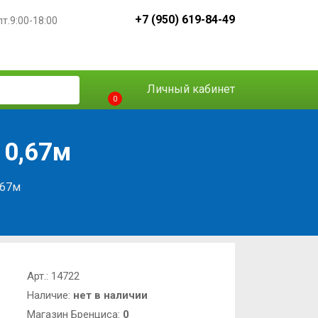
+7 (950) 619-84-49
пт.9:00-18:00
Личный кабинет
0
 0,67м
,67м
Арт.:
14722
Наличие:
нет в наличии
Магазин Бренциса:
0