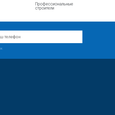
Профессиональные
строители
х.